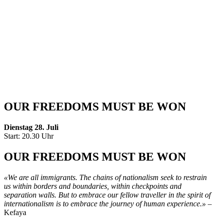
AVANTE
GARDE
JAZZ
MEETS
VOICES
OF
EXILE
OUR FREEDOMS MUST BE WON
Dienstag 28. Juli
Start: 20.30 Uhr
OUR FREEDOMS MUST BE WON
«We are all immigrants. The chains of nationalism seek to restrain
us within borders and boundaries, within checkpoints and
separation walls. But to embrace our fellow traveller in the spirit of
internationalism is to embrace the journey of human experience.»
–
Kefaya