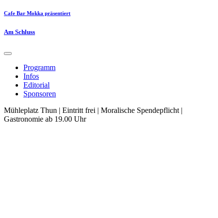
Cafe Bar Mokka präsentiert
Am Schluss
Programm
Infos
Editorial
Sponsoren
Mühleplatz Thun | Eintritt frei | Moralische Spendepflicht |
Gastronomie ab 19.00 Uhr
KEFAYA
&
ELAHA
SOROOR