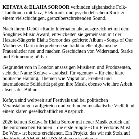
KEFAYA & ELAHA SOROOR
verbinden afghanische Folk-
Traditionen mit Jazz, Elektronik und psychedelischem Rock zu
einem vielschichtigen, grenzüberschreitenden Sound.
Nach ihrem Debüt «Radio International», ausgezeichnet mit dem
Songlines Music Award, entwickelten sie gemeinsam mit der
Hazara-Sängerin Elaha Soroor das gefeierte Album «Songs of Our
Mothers». Darin interpretieren sie traditionelle afghanische
Frauenlieder neu und machen Geschichten von Widerstand, Stärke
und Erinnerung hörbar.
Gegründet von in London ansässigen Musikern und Produzenten,
steht der Name Kefaya – arabisch für «genug» – für eine klare
politische Haltung. Themen wie Migration, Freiheit und
internationale Solidarität prägen ihre Musik ebenso wie ihre Arbeit
abseits der Bühne.
Kefaya sind weltweit auf Festivals und bei politischen
Veranstaltungen aufgetreten und verbinden musikalische Vielfalt mit
einem klaren gesellschaftlichen Anspruch.
2026 kehren Kefaya & Elaha Soroor mit neuer Musik zurück auf
die europäischen Bühnen – die erste Single «Our Freedoms Must
Be Won» ist bereits erschienen. Ein Projekt, das wir mit Stolz auf
der Festival AM SCHLUSS Bühne präsentieren.