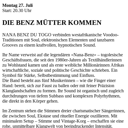
Montag 27. Juli
Start: 20.30 Uhr
DIE BENZ MÜTTER KOMMEN
NANA BENZ DU TOGO verbinden westafrikanische Voodoo-
Traditionen mit Soul, elektronischen Elementen und tanzbaren
Grooves zu einem kraftvollen, hypnotischen Sound.
Ihr Name verweist auf die legendären «Nana-Benz» – togolesische
Geschäftsfrauen, die seit den 1980er-Jahren als Textilhändlerinnen
zu Wohlstand kamen und als erste weibliche Millionärinnen Afrikas
wirtschaftliche, soziale und politische Geschichte schrieben. Ein
Symbol für Stärke, Selbstbestimmung und Einfluss.
Die Band besteht aus fünf Musikerinnen – wie die Finger einer
Hand: bereit, sich zur Faust zu ballen oder mit feiner Präzision
Klanglandschaften zu formen. Ihr Sound ist organisch und zugleich
durchdrungen von tiefem Subbass und komplexen Polyrhythmen,
die direkt in den Körper gehen.
Im Zentrum stehen die Stimmen dreier charismatischer Sängerinnen,
die zwischen Soul, Ekstase und ritueller Energie oszillieren. Mit
minimalem Setup – Stimme und Vintage-Korg – erschaffen sie eine
rohe, unmittelbare Klangwelt von beeindruckender Intensität.